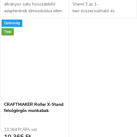
állványos satu hosszabbító
Stand 3 az 1-
adapterének elmozdulása ellen.
ben összecsukható és
A furatoknak köszönhetően
hordozható felsőgörgős
Újdonság
harmadik féltől származó
munkabak ideális hosszú
kiegészítők is rögzíthetőek.
anyagok, például fadeszkák,
Tipp
acélprofilok vagy csövek...
CRAFTMAKER Roller X-Stand
felsőgörgős munkabak
13 164 Ft ÁFA-val
10 365 Ft