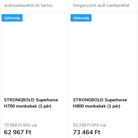
acélszerkezettel és tartós
horganyzott acél szerkezettel.
porszórt bevonattal.
Teherbírása párban 1000 kg.
Újdonság
Újdonság
Teherbírása párban 900
Munkaasztal kialakításához
kg. Munkaasztal kialakításához
levehető karokkal rendelkezik.
levehető karokkal rendelkezik....
Lehajtható...
STRONGBOLD Superhorse
STRONGBOLD Superhorse
H700 munkabak (1 pár)
H800 munkabak (1 pár)
79 968 Ft ÁFA-val
93 299 Ft ÁFA-val
62 967 Ft
73 464 Ft