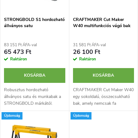
é
e
k
STRONGBOLD S1 hordozható
CRAFTMAKER Cut Maker
k
állványos satu
W40 multifunkciós vágó bak
e
r
k
83 151 Ft ÁFA-val
31 581 Ft ÁFA-val
e
65 473 Ft
26 100 Ft
l
Raktáron
Raktáron
n
i
KOSÁRBA
KOSÁRBA
d
s
Robusztus hordozható
CRAFTMAKER Cut Maker W40
állványos satu és munkabak a
egy sokoldalú, összecsukható
e
STRONGBOLD márkától.
bak, amely nemcsak fa
t
Lehetővé teszi munkaanyagok
vágásához, hanem számos
z
Újdonság
Újdonság
befogását 95 cm szélességig
mindennapi műhelymunkához
á
maximum 10 kN (1 tonna)
is ideális. Egyetlen termékkel
é
szorítóerő mellett. A...
pillanatok alatt...