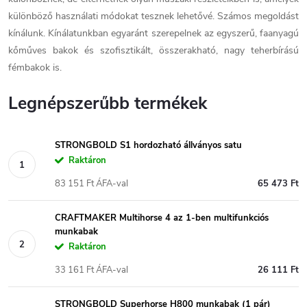
különböző használati módokat tesznek lehetővé. Számos megoldást
kínálunk. Kínálatunkban egyaránt szerepelnek az egyszerű, faanyagú
kőműves bakok és szofisztikált, összerakható, nagy teherbírású
fémbakok is.
Legnépszerűbb termékek
STRONGBOLD S1 hordozható állványos satu
Raktáron
83 151 Ft ÁFA-val
65 473 Ft
CRAFTMAKER Multihorse 4 az 1-ben multifunkciós
munkabak
Raktáron
33 161 Ft ÁFA-val
26 111 Ft
STRONGBOLD Superhorse H800 munkabak (1 pár)