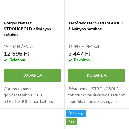
Görgős támasz
Tartórendszer STRONGBOLD
STRONGBOLD állványos
állványos satuhoz
satuhoz
15 997 Ft ÁFA-val
11 998 Ft ÁFA-val
12 596 Ft
9 447 Ft
Raktáron
Raktáron
KOSÁRBA
KOSÁRBA
Görgős támasz
Bővítmény a STRONGBOLD
golyóscsapágyakkal a
többfunkciós állványos satuhoz
STRONGBOLD hordozható
faprofilok, rönkök és egyéb
állványos satuhoz, amely
hosszú anyagok
Újdonság
kibővíti annak funkcióját és
alátámasztásához.
maximális stabilitást biztosít a
Tipp
hosszú anyagokkal való...