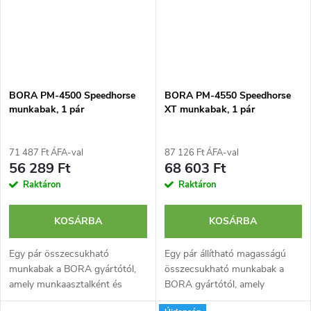
BORA PM-4500 Speedhorse
BORA PM-4550 Speedhorse
munkabak, 1 pár
XT munkabak, 1 pár
71 487 Ft ÁFA-val
87 126 Ft ÁFA-val
56 289 Ft
68 603 Ft
Raktáron
Raktáron
KOSÁRBA
KOSÁRBA
Egy pár összecsukható
Egy pár állítható magasságú
munkabak a BORA gyártótól,
összecsukható munkabak a
amely munkaasztalként és
BORA gyártótól, amely
vágást lehetővé tevő
munkaasztalként és vágást