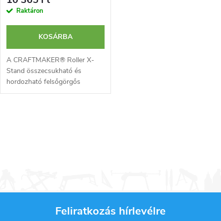
Raktáron
KOSÁRBA
A CRAFTMAKER® Roller X-
Stand összecsukható és
hordozható felsőgörgős
munkabak ideális hosszú
anyagok, például fadeszkák,
acélprofilok vagy csövek
L
megmunkálásához. A...
i
s
t
a
Feliratkozás hírlevélre