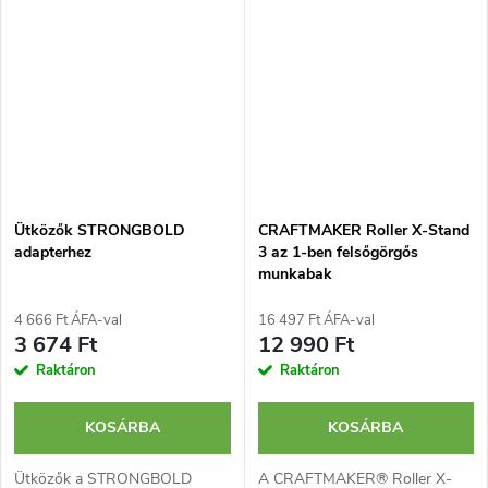
Ütközők STRONGBOLD
CRAFTMAKER Roller X-Stand
adapterhez
3 az 1-ben felsőgörgős
munkabak
4 666 Ft ÁFA-val
16 497 Ft ÁFA-val
3 674 Ft
12 990 Ft
Raktáron
Raktáron
KOSÁRBA
KOSÁRBA
Ütközők a STRONGBOLD
A CRAFTMAKER® Roller X-