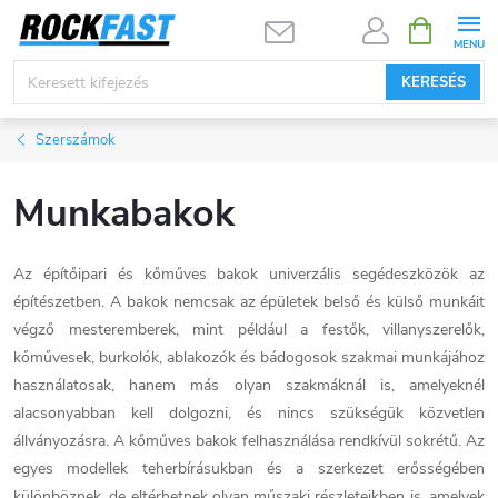
Ugrás
KOSÁR
a
fő
KERESÉS
tartalomhoz
Szerszámok
Munkabakok
Az építőipari és kőműves bakok univerzális segédeszközök az
építészetben. A bakok nemcsak az épületek belső és külső munkáit
végző mesteremberek, mint például a festők, villanyszerelők,
kőművesek, burkolók, ablakozók és bádogosok szakmai munkájához
használatosak, hanem más olyan szakmáknál is, amelyeknél
alacsonyabban kell dolgozni, és nincs szükségük közvetlen
állványozásra. A kőműves bakok felhasználása rendkívül sokrétű. Az
egyes modellek teherbírásukban és a szerkezet erősségében
különböznek, de eltérhetnek olyan műszaki részleteikben is, amelyek