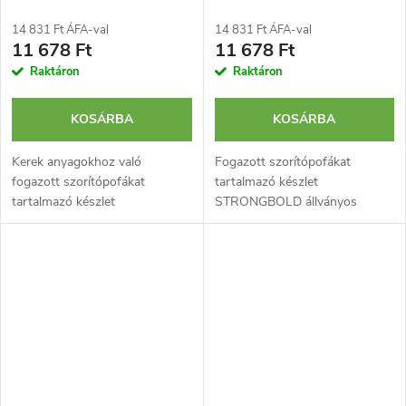
14 831 Ft ÁFA-val
14 831 Ft ÁFA-val
11 678 Ft
11 678 Ft
Raktáron
Raktáron
KOSÁRBA
KOSÁRBA
Kerek anyagokhoz való
Fogazott szorítópofákat
fogazott szorítópofákat
tartalmazó készlet
tartalmazó készlet
STRONGBOLD állványos
STRONGBOLD állványos
satuhoz. Erős és biztos
satuhoz. Erős és biztos
szorítást biztosít minden típusú
szorítást biztosít
szilárd anyag, például fa vagy
nemcsak fahasábok vagy
acél vágásakor.
acélprofilok vágásakor.