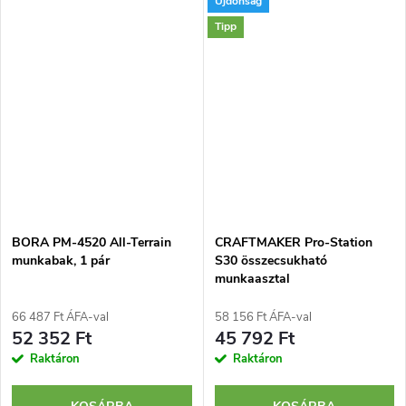
Újdonság
alátámasztásként használható.
lehetővé tevő alátámasztásként
Ez az univerzális építkezési
használható. Ez az univerzális
Tipp
segédeszköz egyetlen...
építkezési...
BORA PM-4520 All-Terrain
CRAFTMAKER Pro-Station
munkabak, 1 pár
S30 összecsukható
munkaasztal
66 487 Ft ÁFA-val
58 156 Ft ÁFA-val
52 352 Ft
45 792 Ft
Raktáron
Raktáron