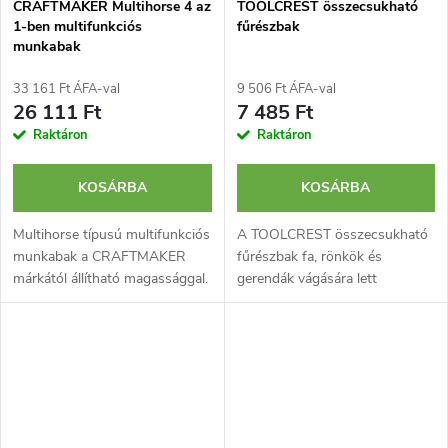
CRAFTMAKER Multihorse 4 az
TOOLCREST összecsukható
1-ben multifunkciós
fűrészbak
munkabak
33 161 Ft ÁFA-val
9 506 Ft ÁFA-val
26 111 Ft
7 485 Ft
Raktáron
Raktáron
KOSÁRBA
KOSÁRBA
Multihorse típusú multifunkciós
A TOOLCREST összecsukható
munkabak a CRAFTMAKER
fűrészbak fa, rönkök és
márkától állítható magassággal.
gerendák vágására lett
4 az 1-ben funkció: klasszikus
tervezve. Horganyzott acélból
munkabak rögzített alappal,
készült és acélcsavarokkal
görgős munkabak,
összeszerelt, a felső részén
golyóscsapágyas...
fogakkal...