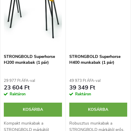
j
s
a
e
STRONGBOLD Superhorse
STRONGBOLD Superhorse
H200 munkabak (1 pár)
H400 munkabak (1 pár)
29 977 Ft ÁFA-val
49 973 Ft ÁFA-val
23 604 Ft
39 349 Ft
Raktáron
Raktáron
KOSÁRBA
KOSÁRBA
Kompakt munkabak a
Robusztus munkabak a
STRONGBOLD márkától
STRONGBOLD márkától erős,