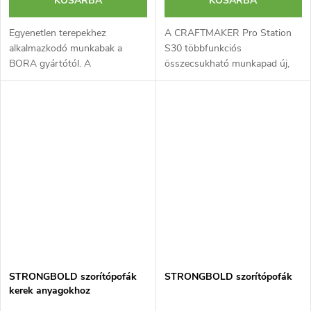
KOSÁRBA
KOSÁRBA
Egyenetlen terepekhez
A CRAFTMAKER Pro Station
alkalmazkodó munkabak a
S30 többfunkciós
BORA gyártótól. A
összecsukható munkapad új,
szabadalmaztatott
cserélhető asztallapos
technológiának köszönhetően
változata. A V2 könnyen
bármilyen felületen stabil. A
szétnyitható és hordozható
munkabak lábai
munkafelületet kínál, amely...
sorrendfüggetlenül...
STRONGBOLD szorítópofák
STRONGBOLD szorítópofák
kerek anyagokhoz