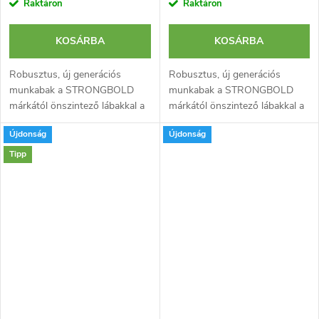
Raktáron
Raktáron
KOSÁRBA
KOSÁRBA
Robusztus, új generációs
Robusztus, új generációs
munkabak a STRONGBOLD
munkabak a STRONGBOLD
márkától önszintező lábakkal a
márkától önszintező lábakkal a
kompromisszumok nélküli
kompromisszumok nélküli
Újdonság
Újdonság
stabilitással bármilyen terepen.
stabilitással bármilyen terepen.
Magassága 82 cm-ig állítható.
Magassága 82 cm-ig állítható.
Tipp
Horganyzott...
Horganyzott...