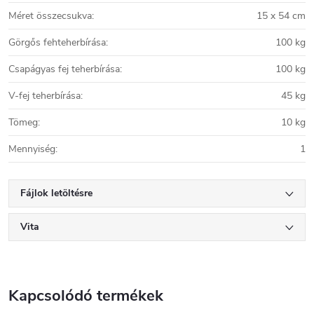
Méret összecsukva
:
15 x 54 cm
Görgős fehteherbírása
:
100 kg
Csapágyas fej teherbírása
:
100 kg
V-fej teherbírása
:
45 kg
Tömeg
:
10 kg
Mennyiség
:
1
Fájlok letöltésre
Vita
Kapcsolódó termékek