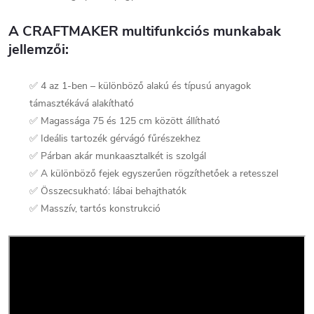
A CRAFTMAKER multifunkciós munkabak
jellemzői:
✅ 4 az 1-ben – különböző alakú és típusú anyagok
támasztékává alakítható
✅ Magassága 75 és 125 cm között állítható
✅ Ideális tartozék gérvágó fűrészekhez
✅ Párban akár munkaasztalkét is szolgál
✅ A különböző fejek egyszerűen rögzíthetőek a retesszel
✅ Összecsukható: lábai behajthatók
✅ Masszív, tartós konstrukció