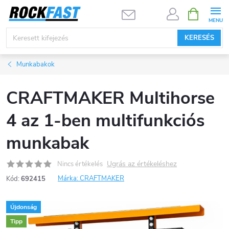
Ugrás
KOSÁR
a
fő
KERESÉS
tartalomhoz
Munkabakok
CRAFTMAKER Multihorse
4 az 1-ben multifunkciós
munkabak
Ugrás az értékeléshez
Nincs értékelés
Márka:
CRAFTMAKER
Kód:
692415
Újdonság
Tipp