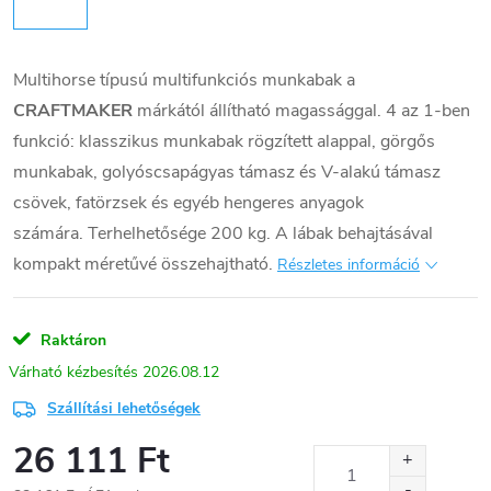
Multihorse típusú multifunkciós munkabak a
CRAFTMAKER
márkától állítható magassággal. 4 az 1-ben
funkció: klasszikus munkabak rögzített alappal, görgős
munkabak, golyóscsapágyas támasz és V-alakú támasz
csövek, fatörzsek és egyéb hengeres anyagok
számára. Terhelhetősége 200 kg. A lábak behajtásával
kompakt méretűvé összehajtható.
Részletes információ
Raktáron
2026.08.12
Szállítási lehetőségek
26 111 Ft