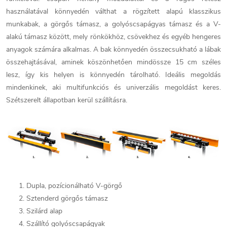
használatával könnyedén válthat a rögzített alapú klasszikus
munkabak, a görgős támasz, a golyóscsapágyas támasz és a V-
alakú támasz között, mely rönkökhöz, csövekhez és egyéb hengeres
anyagok számára alkalmas. A bak könnyedén összecsukható a lábak
összehajtásával, aminek köszönhetően mindössze 15 cm széles
lesz, így kis helyen is könnyedén tárolható. Ideális megoldás
mindenkinek, aki multifunkciós és univerzális megoldást keres.
Szétszerelt állapotban kerül szállításra.
Dupla, pozícionálható V-görgő
Sztenderd görgős támasz
Szilárd alap
Szállító golyóscsapágyak