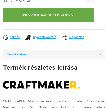
33 161 Ft ÁFA-val
Egységár:
HOZZÁADÁS A KOSÁRHOZ
Kérdés
Nyomon követés
Megosztás
Termékleírás
Termék részletes leírása
CRAFTMAKER Multihorse multifunkciós munkabak 4 az 1-ben
funkcióval: csupán néhány mozdulattal és a rugós retesz