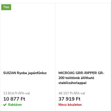
Tipp
SUIZAN Ryoba japánfűrész
MICROJIG GRR-RIPPER GR-
200 tolótömb állítható
stabilizátorlappal
13 814 Ft ÁFA-val
48 157 Ft ÁFA-val
10 877 Ft
37 919 Ft
Raktáron
Nincs készleten