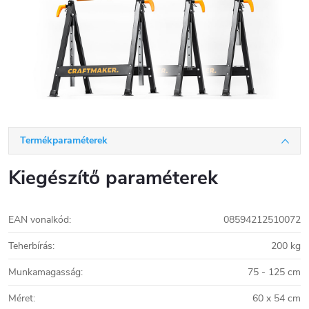
Termékparaméterek
Kiegészítő paraméterek
EAN vonalkód
:
08594212510072
Teherbírás
:
200 kg
Munkamagasság
:
75 - 125 cm
Méret
:
60 x 54 cm