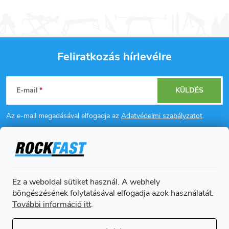
Feliratkozás hírlevélre
L
E-mail
KÜLDÉS
á
Az e-mail megadásával elfogadja az
Adatvédelmi szabályzatot
.
b
l
Információ az Ön számára
é
Ez a weboldal sütiket használ. A webhely
Online fizetési lehetőséget biztosítunk
böngészésének folytatásával elfogadja azok használatát.
c
További információ itt
.