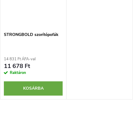
STRONGBOLD szorítópofák
14 831 Ft ÁFA-val
11 678 Ft
Raktáron
KOSÁRBA