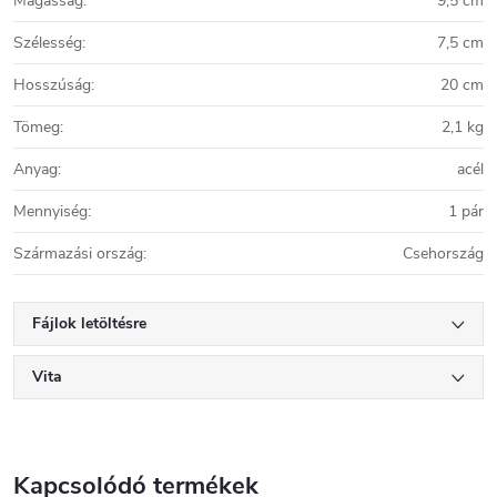
Magasság
:
9,5 cm
Szélesség
:
7,5 cm
Hosszúság
:
20 cm
Tömeg
:
2,1 kg
Anyag
:
acél
Mennyiség
:
1 pár
Származási ország
:
Csehország
Fájlok letöltésre
Vita
Kapcsolódó termékek