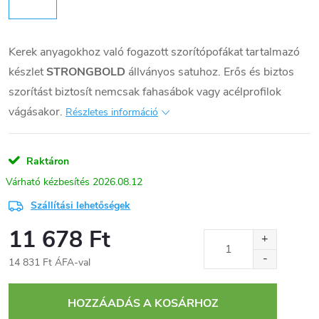
Kerek anyagokhoz való fogazott szorítópofákat tartalmazó
készlet
STRONGBOLD
állványos satuhoz. Erős és biztos
szorítást biztosít nemcsak fahasábok vagy acélprofilok
vágásakor.
Részletes információ
Raktáron
2026.08.12
Szállítási lehetőségek
11 678 Ft
14 831 Ft ÁFA-val
Egységár:
HOZZÁADÁS A KOSÁRHOZ