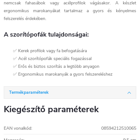
nemcsak fahasábok vagy acélprofilok vágásakor. A készlet
ergonomikus marokanyákat tartalmaz a gyors és kényelmes
felszerelés érdekében.
A szorítópofák tulajdonságai:
✅ Kerek profilok vagy fa befogatására
✅ Acél szorítópofák speciális fogazással
✅ Erős és biztos szorítás a legtöbb anyagon
✅ Ergonomikus marokanyák a gyors felszereléshez
Termékparaméterek
Kiegészítő paraméterek
EAN vonalkód
:
08594212510065