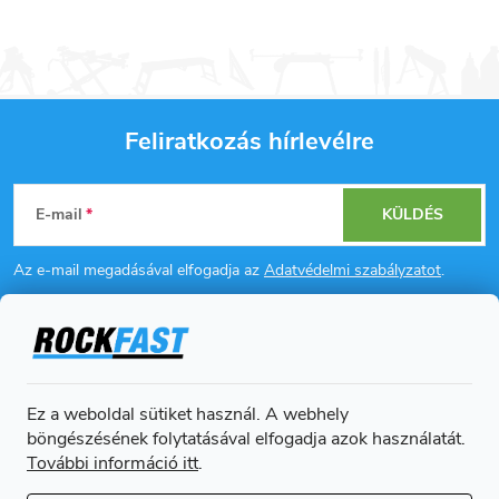
Feliratkozás hírlevélre
L
E-mail
KÜLDÉS
á
Az e-mail megadásával elfogadja az
Adatvédelmi szabályzatot
.
b
l
Információ az Ön számára
é
Ez a weboldal sütiket használ. A webhely
Online fizetési lehetőséget biztosítunk
böngészésének folytatásával elfogadja azok használatát.
c
További információ itt
.