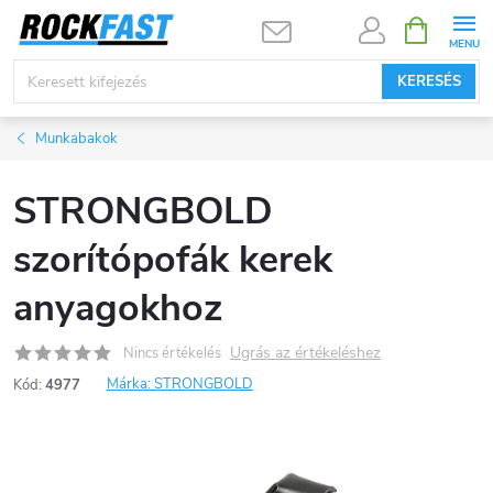
Ugrás
KOSÁR
a
fő
KERESÉS
tartalomhoz
Munkabakok
STRONGBOLD
szorítópofák kerek
anyagokhoz
Ugrás az értékeléshez
Nincs értékelés
Márka:
STRONGBOLD
Kód:
4977