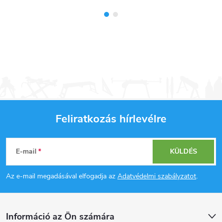
Feliratkozás hírlevélre
L
E-mail
KÜLDÉS
á
Az e-mail megadásával elfogadja az
Adatvédelmi szabályzatot
.
b
l
Információ az Ön számára