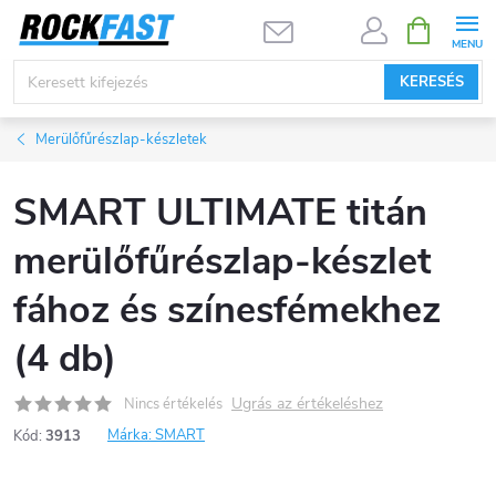
Ugrás
KOSÁR
a
fő
KERESÉS
tartalomhoz
Merülőfűrészlap-készletek
SMART ULTIMATE titán
merülőfűrészlap-készlet
fához és színesfémekhez
(4 db)
Ugrás az értékeléshez
Nincs értékelés
Márka:
SMART
Kód:
3913