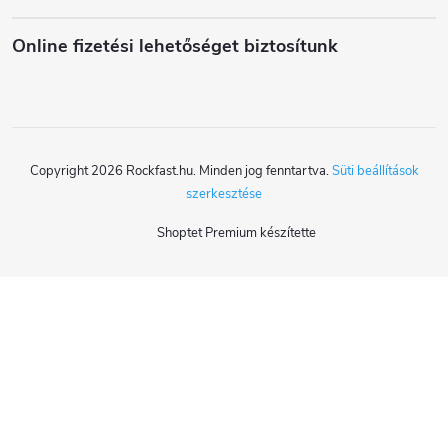
é
Online fizetési lehetőséget biztosítunk
c
Copyright 2026
Rockfast.hu
. Minden jog fenntartva.
Süti beállítások
szerkesztése
Shoptet Premium készítette