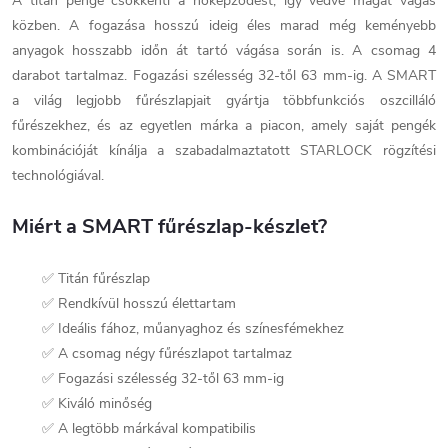
A titán penge csökkenti a hőképződést, így védve magát vágás
közben. A fogazása hosszú ideig éles marad még keményebb
anyagok hosszabb időn át tartó vágása során is. A csomag 4
darabot tartalmaz. Fogazási szélesség 32-től 63 mm-ig. A SMART
a világ legjobb fűrészlapjait gyártja többfunkciós oszcilláló
fűrészekhez, és az egyetlen márka a piacon, amely saját pengék
kombinációját kínálja a szabadalmaztatott STARLOCK rögzítési
technológiával.
Miért a SMART fűrészlap-készlet?
✅ Titán fűrészlap
✅ Rendkívül hosszú élettartam
✅ Ideális fához, műanyaghoz és színesfémekhez
✅ A csomag négy fűrészlapot tartalmaz
✅ Fogazási szélesség 32-től 63 mm-ig
✅ Kiváló minőség
✅ A legtöbb márkával kompatibilis