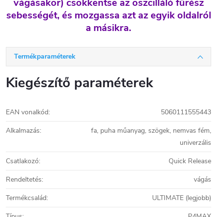
vágásakor) csökkentse az oszcilláló fűrész
sebességét, és mozgassa azt az egyik oldalról
a másikra.
Termékparaméterek
Kiegészítő paraméterek
EAN vonalkód
:
5060111555443
Alkalmazás
:
fa, puha műanyag, szögek, nemvas fém,
univerzális
Csatlakozó
:
Quick Release
Rendeltetés
:
vágás
Termékcsalád
:
ULTIMATE (legjobb)
Típus
:
P4MAX