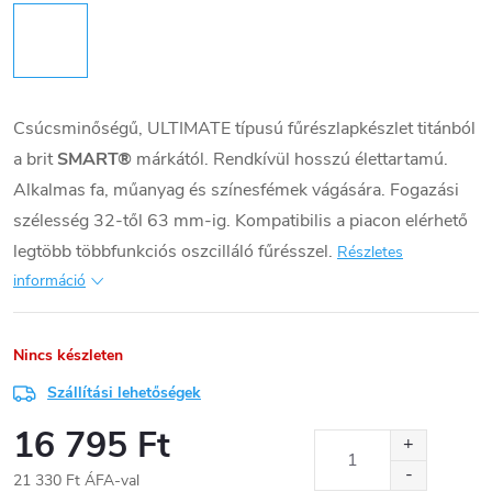
Csúcsminőségű, ULTIMATE típusú fűrészlapkészlet titánból
a brit
SMART®
márkától. Rendkívül hosszú élettartamú.
Alkalmas fa, műanyag és színesfémek vágására. Fogazási
szélesség 32-től 63 mm-ig. Kompatibilis a piacon elérhető
legtöbb többfunkciós oszcilláló fűrésszel.
Részletes
információ
Nincs készleten
Szállítási lehetőségek
16 795 Ft
21 330 Ft ÁFA-val