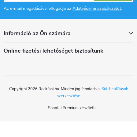
á
Az e-mail megadásával elfogadja az
Adatvédelmi szabályzatot
.
b
l
Információ az Ön számára
é
Online fizetési lehetőséget biztosítunk
c
Copyright 2026
Rockfast.hu
. Minden jog fenntartva.
Süti beállítások
szerkesztése
Shoptet Premium készítette