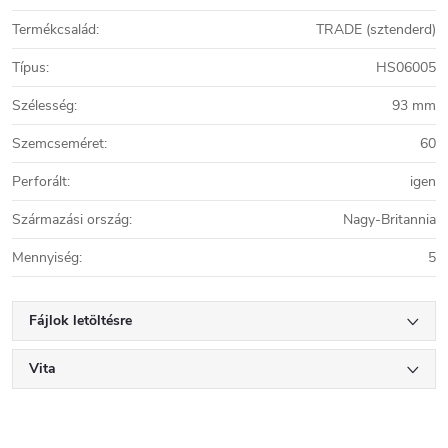
Termékcsalád
:
TRADE (sztenderd)
Típus
:
HS06005
Szélesség
:
93 mm
Szemcseméret
:
60
Perforált
:
igen
Származási ország
:
Nagy-Britannia
Mennyiség
:
5
Fájlok letöltésre
Vita