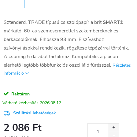
Sztenderd, TRADE típusú csiszolópapír a brit
SMART®
márkától 60-as szemcsemérettel szakembereknek és
barkácsolóknak. Élhossza 93 mm. Elszíváshoz
szívónyílásokkal rendelkezik, rögzítése tépőzárral történik.
A csomag 5 darabot tartalmaz. Kompatibilis a piacon
elérhető legtöbb többfunkciós oszcilláló fűrésszel.
Részletes
információ
Raktáron
2026.08.12
Szállítási lehetőségek
2 086 Ft