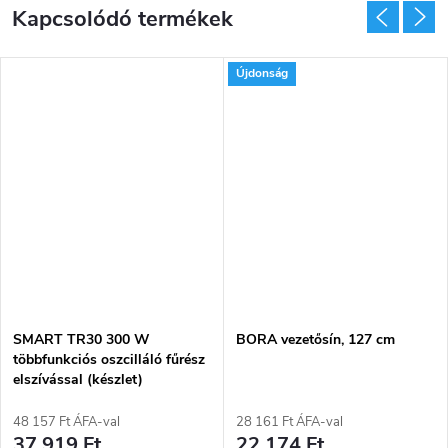
Kapcsolódó termékek
Újdonság
SMART TR30 300 W
BORA vezetősín, 127 cm
többfunkciós oszcilláló fűrész
elszívással (készlet)
48 157 Ft ÁFA-val
28 161 Ft ÁFA-val
37 919 Ft
22 174 Ft