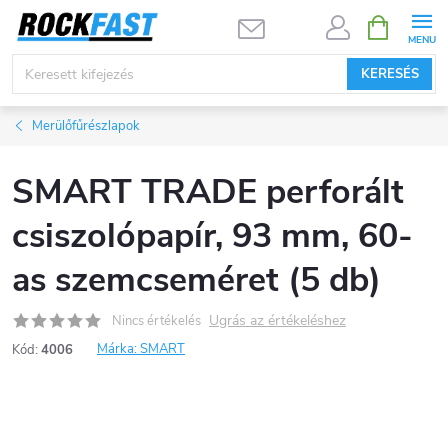
Ugrás
KOSÁR
a
fő
KERESÉS
tartalomhoz
Merülőfűrészlapok
SMART TRADE perforált
csiszolópapír, 93 mm, 60-
as szemcseméret (5 db)
Ugrás az értékeléshez
Nincs értékelés
Márka:
SMART
Kód:
4006