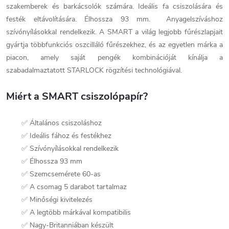
szakemberek és barkácsolók számára. Ideális fa csiszolására és
festék eltávolítására. Élhossza 93 mm. Anyagelszíváshoz
szívónyílásokkal rendelkezik. A SMART a világ legjobb fűrészlapjait
gyártja többfunkciós oszcilláló fűrészekhez, és az egyetlen márka a
piacon, amely saját pengék kombinációját kínálja a
szabadalmaztatott STARLOCK rögzítési technológiával.
Miért a SMART csiszolópapír?
✅ Általános csiszoláshoz
✅ Ideális fához és festékhez
✅ Szívónyílásokkal rendelkezik
✅ Élhossza 93 mm
✅ Szemcsemérete 60-as
✅ A csomag 5 darabot tartalmaz
✅ Minőségi kivitelezés
✅ A legtöbb márkával kompatibilis
✅ Nagy-Britanniában készült