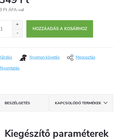
3 Ft ÁFA-val
égár:
HOZZÁADÁS A KOSÁRHOZ
Kérdés
Nyomon követés
Megosztás
Nyomtatás
BESZÉLGETÉS
KAPCSOLÓDÓ TERMÉKEK
Kiegészítő paraméterek