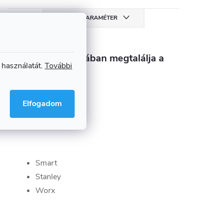
MINDEN PARAMÉTER
Ebben a kategóriában megtalálja a
 használatát.
További
terméket
Merülőfűrészlapok
Elfogadom
Smart
Stanley
Worx