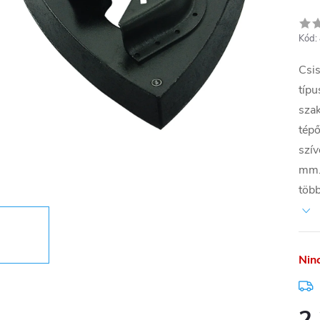
Kód:
Csis
típu
sza
tépő
szív
mm. 
több
Nin
2