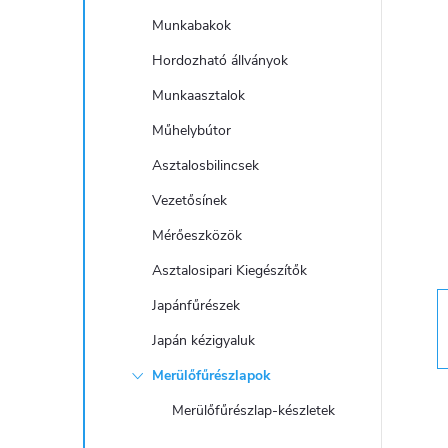
a
Munkabakok
l
Hordozható állványok
Munkaasztalok
s
Műhelybútor
ó
Asztalosbilincsek
Vezetősínek
p
Mérőeszközök
a
Asztalosipari Kiegészítők
Japánfűrészek
n
Japán kézigyaluk
e
Merülőfűrészlapok
l
Merülőfűrészlap-készletek