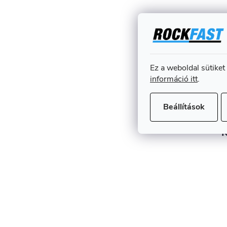
Ez a weboldal sütiket
információ itt
.
Beállítások
K