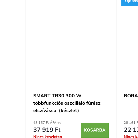
Újdon
SMART TR30 300 W
BORA 
többfunkciós oszcilláló fűrész
elszívással (készlet)
48 157 Ft ÁFA-val
28 161 F
37 919 Ft
22 1
KOSÁRBA
Nincs készleten
Nincs k