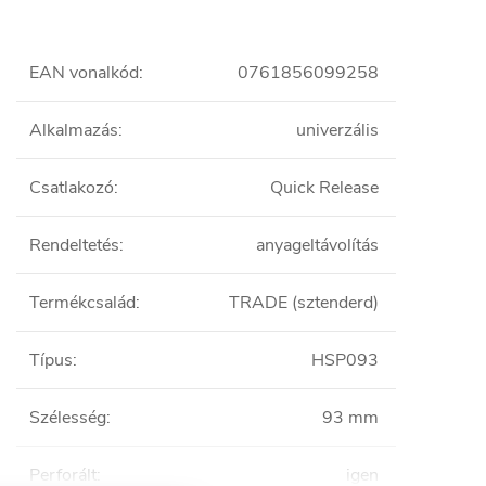
EAN vonalkód
:
0761856099258
Alkalmazás
:
univerzális
Csatlakozó
:
Quick Release
Rendeltetés
:
anyageltávolítás
Termékcsalád
:
TRADE (sztenderd)
Típus
:
HSP093
Szélesség
:
93 mm
Perforált
:
igen