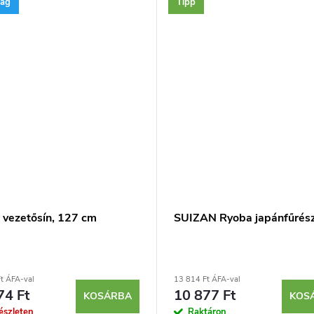
ság
Tipp
vezetősín, 127 cm
SUIZAN Ryoba japánfűrés
t ÁFA-val
13 814 Ft ÁFA-val
74 Ft
10 877 Ft
KOSÁRBA
KOS
észleten
Raktáron