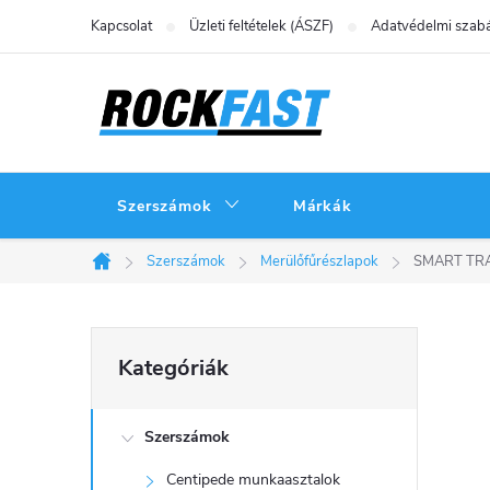
Ugrás
Kapcsolat
Üzleti feltételek (ÁSZF)
Adatvédelmi szabá
a
fő
tartalomhoz
Szerszámok
Márkák
Szerszámok
Merülőfűrészlapok
SMART TRADE
Kezdőlap
O
Kategóriák
Kategóriák
átugrása
l
Szerszámok
d
Centipede munkaasztalok