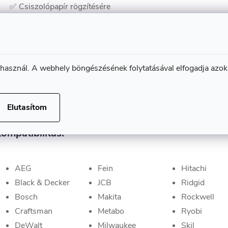
✅ Csiszolópapír rögzítésére
✅ Szívónyílásokkal rendelkezik
✅ Alkalmas nehezen elérhető helyek csiszolására
is
✅ Oldalszélessége 93 mm
 használ. A webhely böngészésének folytatásával elfogadja azok
✅ Minőségi kivitelezés
✅ A legtöbb márkával kompatibilis
✅ Nagy-Britanniában készült
Elutasítom
ompatibilitás:
AEG
Fein
Hitachi
Black & Decker
JCB
Ridgid
Bosch
Makita
Rockwell
Craftsman
Metabo
Ryobi
DeWalt
Milwaukee
Skil