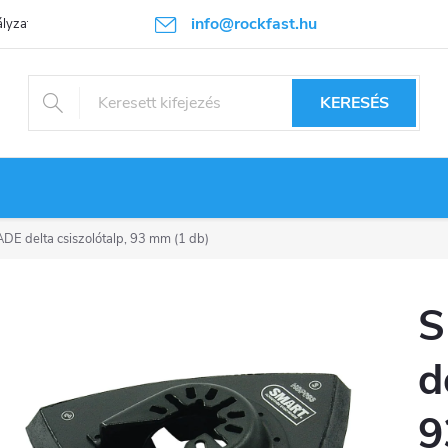
info@rockfast.hu
lyzat
KERESÉS
 delta csiszolótalp, 93 mm (1 db)
S
d
9