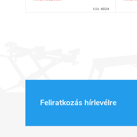
Kód:
4024
L
Feliratkozás hírlevélre
á
b