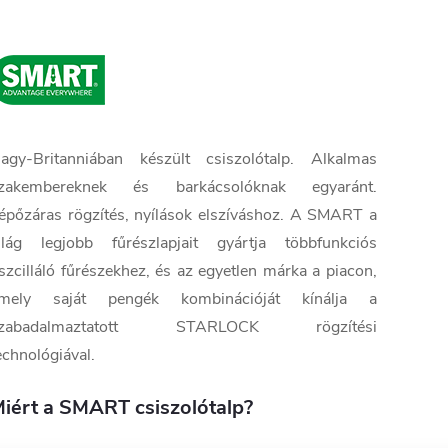
agy-Britanniában készült csiszolótalp. Alkalmas
zakembereknek és barkácsolóknak egyaránt.
épőzáras rögzítés, nyílások elszíváshoz. A SMART a
ilág legjobb fűrészlapjait gyártja többfunkciós
szcilláló fűrészekhez, és az egyetlen márka a piacon,
mely saját pengék kombinációját kínálja a
zabadalmaztatott STARLOCK rögzítési
echnológiával.
iért a SMART csiszolótalp?