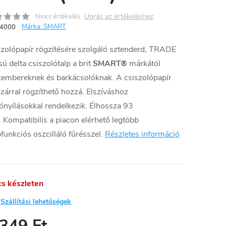
Ugrás az értékeléshez
Nincs értékelés
Márka:
SMART
4000
zolópapír rögzítésére szolgáló sztenderd, TRADE
sú delta csiszolótalp a brit
SMART®
márkától
kembereknek és barkácsolóknak. A csiszolópapír
zárral rögzíthető hozzá. Elszíváshoz
ónyílásokkal rendelkezik. Élhossza 93
Kompatibilis a piacon elérhető legtöbb
funkciós oszcilláló fűrésszel.
Részletes információ
cs készleten
Szállítási lehetőségek
 349 Ft