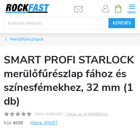
Ugrás
KOSÁR
a
fő
KERESÉS
tartalomhoz
Merülőfűrészlapok
SMART PROFI STARLOCK
merülőfűrészlap fához és
színesfémekhez, 32 mm (1
db)
Ugrás az értékeléshez
Nincs értékelés
Márka:
SMART
Kód:
4039