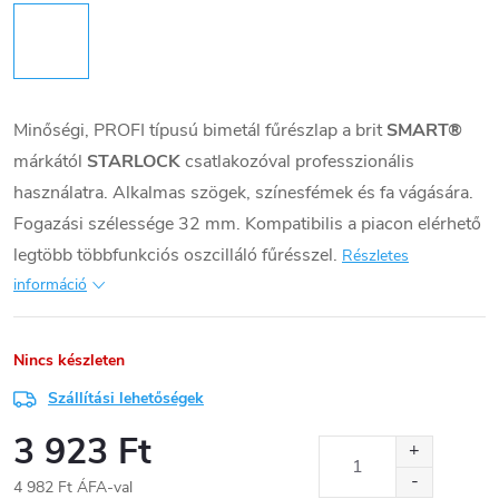
Minőségi, PROFI típu
sú bimetál fűrészlap a brit
SMART®
márkától
STARLOCK
csatlakozóval professzionális
használatra. Alkalmas szögek, színesfémek és fa vágására.
Fogazási szélessége 32 mm. Kompatibilis a piacon elérhető
legtöbb többfunkciós oszcilláló fűrésszel.
Részletes
információ
Nincs készleten
Szállítási lehetőségek
3 923 Ft
4 982 Ft ÁFA-val