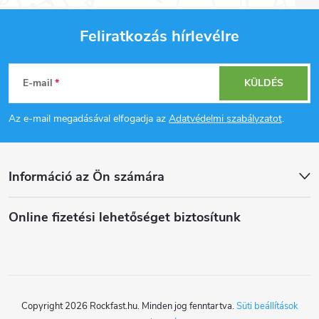
Feliratkozás hírlevélre
L
E-mail
KÜLDÉS
á
Az e-mail megadásával elfogadja az
Adatvédelmi szabályzatot
.
b
l
Információ az Ön számára
é
Online fizetési lehetőséget biztosítunk
c
Copyright 2026
Rockfast.hu
. Minden jog fenntartva.
Süti beállítások