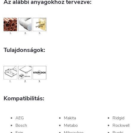
Az alábbi anyagokhoz tervezve:
Tulajdonságok:
Kompatibilitás:
AEG
Makita
Ridgid
Bosch
Metabo
Rockwell
Fein
Milwaukee
Ryobi