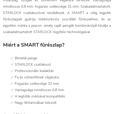
műanyag, szögek és színesfém vágására tervezve. Vastagsága
mindössze 0,8 mm, fogazási szélessége 32 mm. Szabadalmaztatott,
STARLOCK csatlakozóval rendelkezik. A SMART a világ legjobb
fűrészlapjait gyártja többfunkciós oszcilláló fűrészekhez, és az
egyetlen márka a piacon, amely saját pengék kombinációját kínálja a
szabadalmaztatott STARLOCK rögzítési technológiával.
Miért a SMART fűrészlap?
✅ Bimetál penge
✅ STARLOCK csatlakozó
✅ Professzionális kialakítás
✅ Fa és színesfémek vágására
✅ Fogazási szélessége 32 mm
✅ Vastagsága mindössze 0,8 mm
✅ A legtöbb márkával kompatibilis
✅ Nagy-Britanniában készült