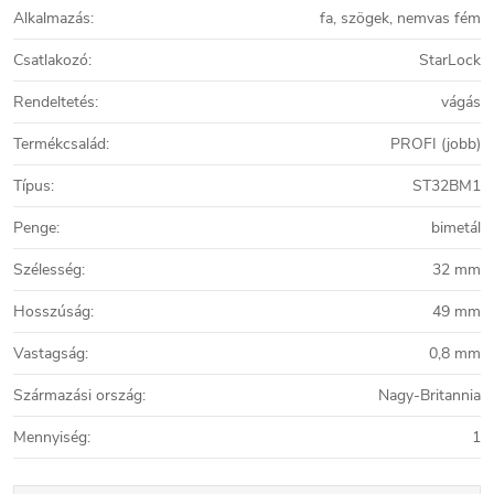
Alkalmazás
:
fa, szögek, nemvas fém
Csatlakozó
:
StarLock
Rendeltetés
:
vágás
Termékcsalád
:
PROFI (jobb)
Típus
:
ST32BM1
Penge
:
bimetál
Szélesség
:
32 mm
Hosszúság
:
49 mm
Vastagság
:
0,8 mm
Származási ország
:
Nagy-Britannia
Mennyiség
:
1