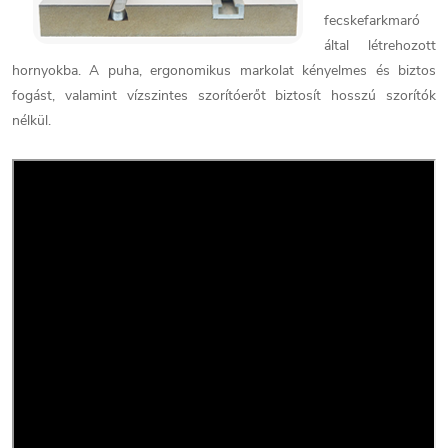
fecskefarkmaró
által létrehozott
hornyokba. A puha, ergonomikus markolat kényelmes és biztos
fogást, valamint vízszintes szorítóerőt biztosít hosszú szorítók
nélkül.