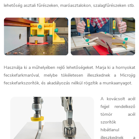
lehetőség asztali fűrészeken, maróasztalokon, szalagfűrészeken stb.
Használja ki a műhelyében rejlő lehetőségeket. Marja ki a hornyokat
fecskefarkmaróval, melybe tökéletesen illeszkednek a Microjig
fecskefarkszorítók, és akadályozás nélkül rögzítik a munkaanyagot.
A kovácsolt acél
fejjel rendelkező
tömör acél
szorítók
hibátlanul
illeszkednek a