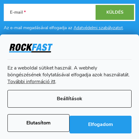
L
E-mail
KÜLDÉS
á
Az e-mail megadásával elfogadja az
Adatvédelmi szabályzatot
.
b
l
Információ az Ön számára
é
Ez a weboldal sütiket használ. A webhely
Online fizetési lehetőséget biztosítunk
böngészésének folytatásával elfogadja azok használatát.
c
További információ itt
.
Beállítások
Copyright 2026
Rockfast.hu
. Minden jog fenntartva.
Süti beállítások
szerkesztése
Elutasítom
Elfogadom
Shoptet Premium készítette