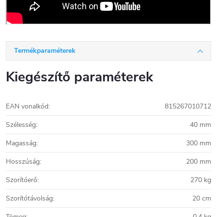
Termékparaméterek
Kiegészítő paraméterek
EAN vonalkód
:
815267010712
Szélesség
:
40 mm
Magasság
:
300 mm
Hosszúság
:
200 mm
Szorítóerő
:
270 kg
Szorítótávolság
:
20 cm
Tömeg
:
0,4 kg