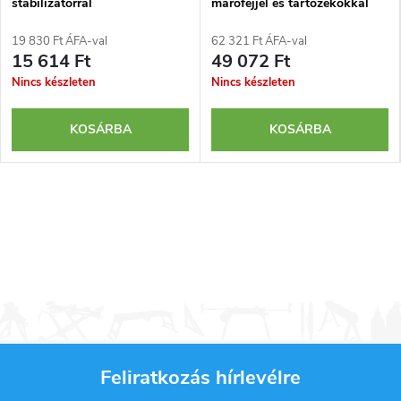
stabilizátorral
marófejjel és tartozékokkal
19 830 Ft ÁFA-val
62 321 Ft ÁFA-val
15 614 Ft
49 072 Ft
Nincs készleten
Nincs készleten
KOSÁRBA
KOSÁRBA
Feliratkozás hírlevélre