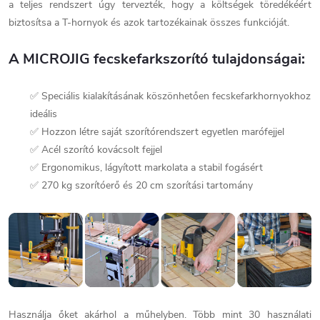
a teljes rendszert úgy tervezték, hogy a költségek töredékéért
biztosítsa a T-hornyok és azok tartozékainak összes funkcióját.
A MICROJIG fecskefarkszorító tulajdonságai:
✅ Speciális kialakításának köszönhetően fecskefarkhornyokhoz
ideális
✅ Hozzon létre saját szorítórendszert egyetlen marófejjel
✅ Acél szorító kovácsolt fejjel
✅ Ergonomikus, lágyított markolata a stabil fogásért
✅ 270 kg szorítóerő és 20 cm szorítási tartomány
Használja őket akárhol a műhelyben. Több mint 30 használati