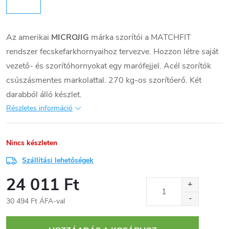
Az amerikai
MICROJIG
márka szorítói a MATCHFIT
rendszer fecskefarkhornyaihoz tervezve. Hozzon létre saját
vezető- és szorítóhornyokat egy marófejjel. Acél szorítók
csúszásmentes markolattal. 270 kg-os szorítóerő. Két
darabból álló készlet.
Részletes információ
Nincs készleten
Szállítási lehetőségek
24 011 Ft
30 494 Ft ÁFA-val
Egységár: