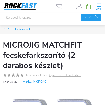
Ugrás
KOSÁR
a
fő
KERESÉS
tartalomhoz
Asztalosbilincsek
MICROJIG MATCHFIT
fecskefarkszorító (2
darabos készlet)
Ugrás az értékeléshez
Nincs értékelés
Márka:
MICROJIG
Kód:
6825