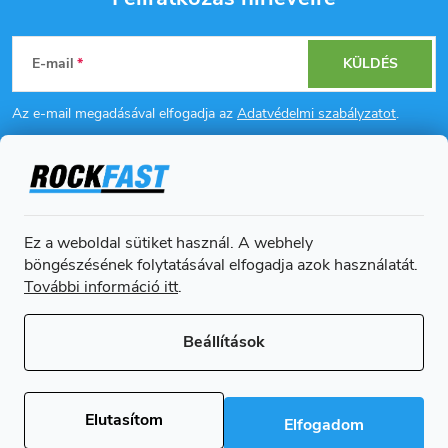
L
E-mail
KÜLDÉS
á
Az e-mail megadásával elfogadja az
Adatvédelmi szabályzatot
.
b
l
Információ az Ön számára
é
Ez a weboldal sütiket használ. A webhely
Online fizetési lehetőséget biztosítunk
böngészésének folytatásával elfogadja azok használatát.
c
További információ itt
.
Beállítások
Copyright 2026
Rockfast.hu
. Minden jog fenntartva.
Süti beállítások
szerkesztése
Elutasítom
Elfogadom
Shoptet Premium készítette