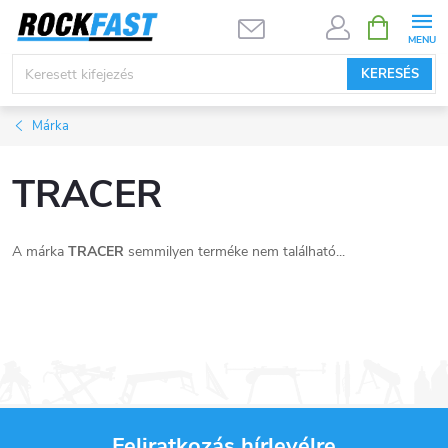
Ugrás
KOSÁR
a
fő
KERESÉS
tartalomhoz
Márka
TRACER
A márka
TRACER
semmilyen terméke nem található...
Feliratkozás hírlevélre