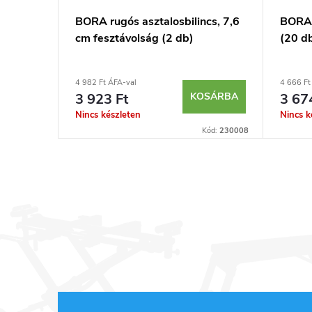
cs, 30
BORA rugós asztalosbilincs, 7,6
BORA 
cm fesztávolság (2 db)
(20 d
4 982 Ft ÁFA-val
4 666 Ft
SÁRBA
3 923 Ft
KOSÁRBA
3 67
Nincs készleten
Nincs k
Kód:
3805
Kód:
230008