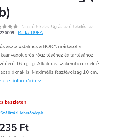
b)
Ugrás az értékeléshez
Nincs értékelés
Márka:
BORA
230009
ús asztalosbilincs a BORA márkától a
kaanyagok erős rögzítéséhez és tartásához.
zítőerő 16 kg-ig. Alkalmas szakembereknek és
ácsolóknak is. Maximális fesztávolság 10 cm.
letes információ
cs készleten
Szállítási lehetőségek
 235 Ft