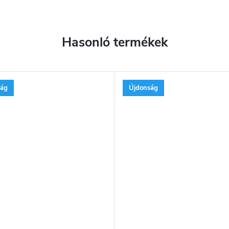
ság
Újdonság