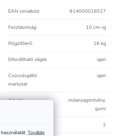
EAN vonalkód
:
814000018527
Fesztávolság
:
10 cm-ig
Rögzítőerő
:
16 kg
Elfordítható végek
:
igen
Csúszásgátló
igen
markolat
:
Anyag
:
műanyagöntvény,
gumi
Mennyiség
:
2
 használatát.
További