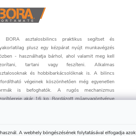
 BORA asztalosbilincs praktikus segítset és
yakorlatilag plusz egy kézpárat nyújt munkavégzés
özben - használhatja bárhol, ahol valamit meg kell
zorítani, tartani vagy feszíteni. Alkalmas
sztalosoknak és hobbibarkácsolóknak is. A bilincs
lfordítható végeinek köszönhetően még egyenetlen
ormák is befoghatók. A rugós mechanizmus
zorítóereje akár 16 kg. Bordázott műanyagöntvénye
endkívül tartós. Hőre lágyuló gumiból készült puha
arkolatuk könnyű kezelést és rögzítést tesz lehetővé.
 csomag 2 darabot tartalmaz.
 használ. A webhely böngészésének folytatásával elfogadja azok