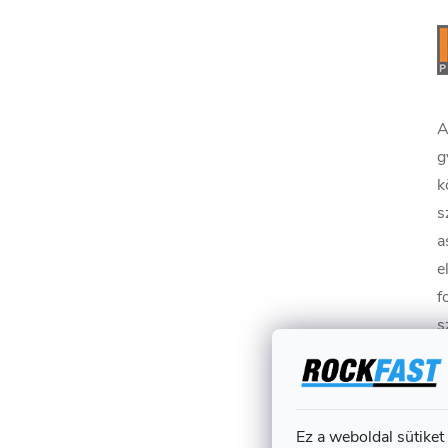
A
g
k
s
a
e
f
s
r
m
A
Ez a weboldal sütiket