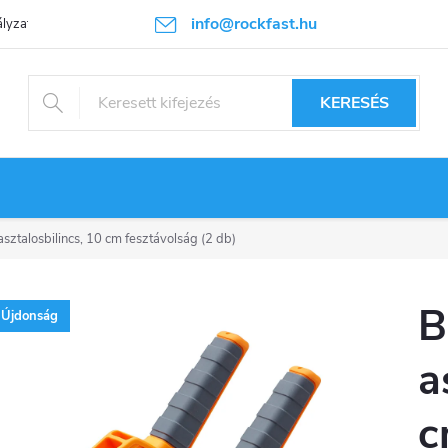
info@rockfast.hu
lyzat
KERESÉS
ztalosbilincs, 10 cm fesztávolság (2 db)
B
Újdonság
a
c