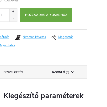
8 Ft ÁFA-val
égár:
HOZZÁADÁS A KOSÁRHOZ
Kérdés
Nyomon követés
Megosztás
Nyomtatás
BESZÉLGETÉS
HASONLÓ (6)
Kiegészítő paraméterek