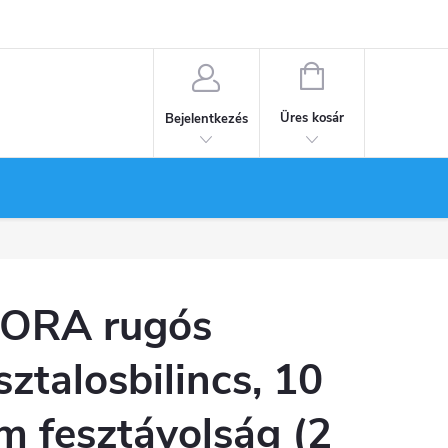
KOSÁR
Üres kosár
Bejelentkezés
ORA rugós
sztalosbilincs, 10
m fesztávolság (2