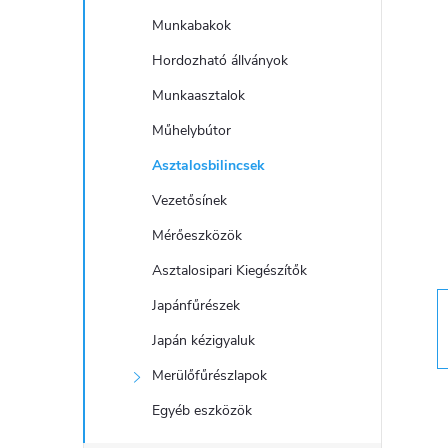
a
Munkabakok
l
Hordozható állványok
Munkaasztalok
s
Műhelybútor
ó
Asztalosbilincsek
Vezetősínek
p
Mérőeszközök
a
Asztalosipari Kiegészítők
Japánfűrészek
n
Japán kézigyaluk
e
Merülőfűrészlapok
l
Egyéb eszközök