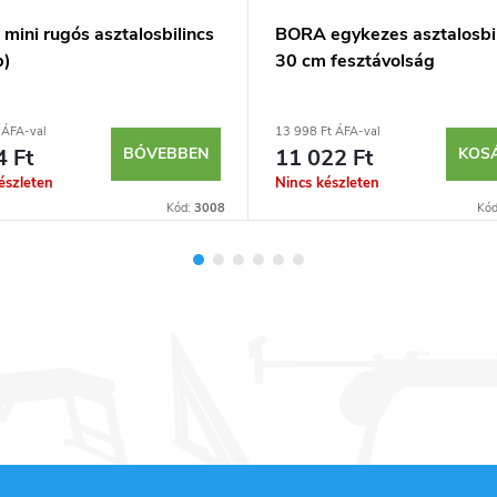
mini rugós asztalosbilincs
BORA egykezes asztalosbil
b)
30 cm fesztávolság
 ÁFA-val
13 998 Ft ÁFA-val
4 Ft
BŐVEBBEN
11 022 Ft
KOS
észleten
Nincs készleten
Kód:
3008
Kó