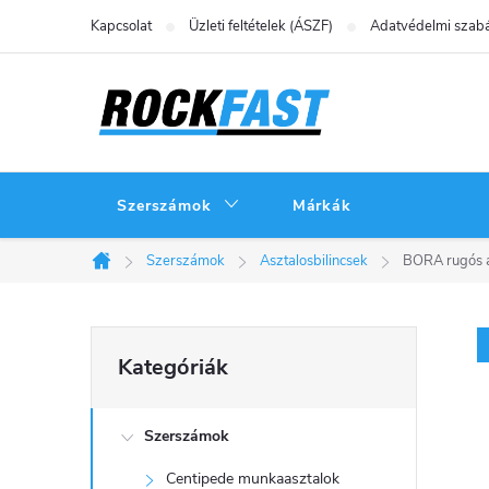
Ugrás
Kapcsolat
Üzleti feltételek (ÁSZF)
Adatvédelmi szabá
a
fő
tartalomhoz
Szerszámok
Márkák
Szerszámok
Asztalosbilincsek
BORA rugós as
Kezdőlap
O
Kategóriák
Kategóriák
átugrása
l
Szerszámok
d
Centipede munkaasztalok