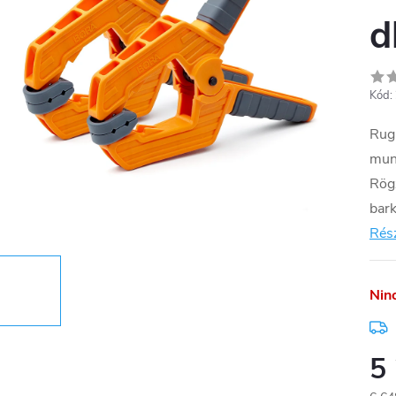
d
Kód:
Rug
mun
Rög
bark
Rész
Nin
5