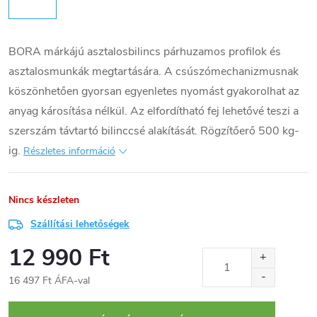
BORA márkájú asztalosbilincs párhuzamos profilok és
asztalosmunkák megtartására. A csúszómechanizmusnak
köszönhetően gyorsan egyenletes nyomást gyakorolhat az
anyag károsítása nélkül. Az elfordítható fej lehetővé teszi a
szerszám távtartó bilinccsé alakítását. Rögzítőerő 500 kg-
ig.
Részletes információ
Nincs készleten
Szállítási lehetőségek
12 990 Ft
16 497 Ft ÁFA-val
Egységár: