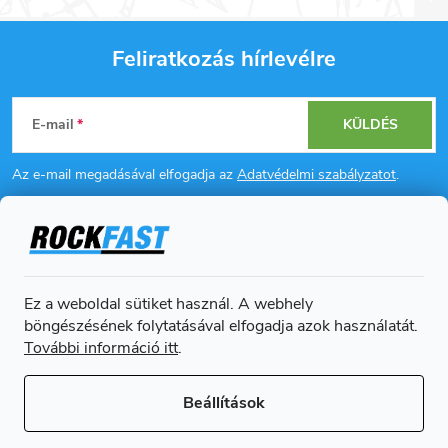
Feliratkozás hírlevélre
L
E-mail
KÜLDÉS
á
Az e-mail megadásával elfogadja az
Adatvédelmi szabályzatot
.
b
l
Információ az Ön számára
é
Ez a weboldal sütiket használ. A webhely
Online fizetési lehetőséget biztosítunk
böngészésének folytatásával elfogadja azok használatát.
c
További információ itt
.
Beállítások
Copyright 2026
Rockfast.hu
. Minden jog fenntartva.
Süti beállítások