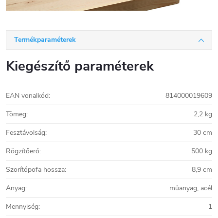
Termékparaméterek
Kiegészítő paraméterek
EAN vonalkód
:
814000019609
Tömeg
:
2,2 kg
Fesztávolság
:
30 cm
Rögzítőerő
:
500 kg
Szorítópofa hossza
:
8,9 cm
Anyag
:
műanyag, acél
Mennyiség
:
1