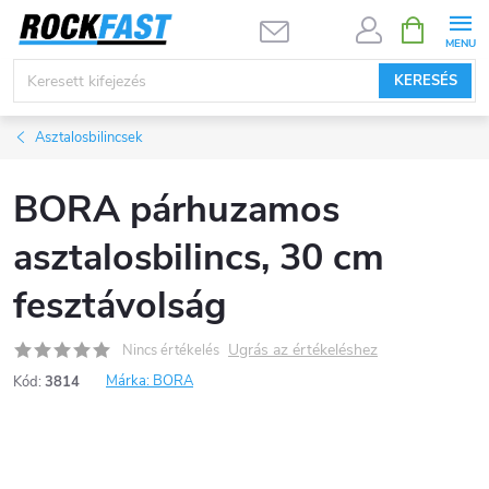
Ugrás
KOSÁR
a
fő
KERESÉS
tartalomhoz
Asztalosbilincsek
BORA párhuzamos
asztalosbilincs, 30 cm
fesztávolság
Ugrás az értékeléshez
Nincs értékelés
Márka:
BORA
Kód:
3814