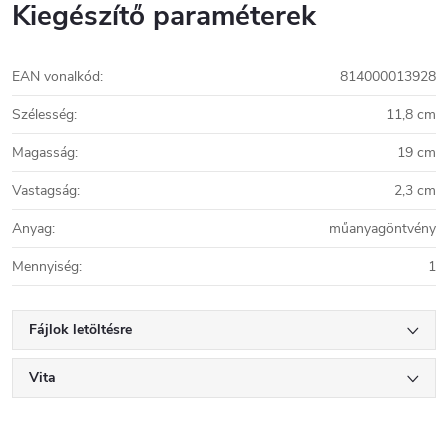
Kiegészítő paraméterek
EAN vonalkód
:
814000013928
Szélesség
:
11,8 cm
Magasság
:
19 cm
Vastagság
:
2,3 cm
Anyag
:
műanyagöntvény
Mennyiség
:
1
Fájlok letöltésre
Vita