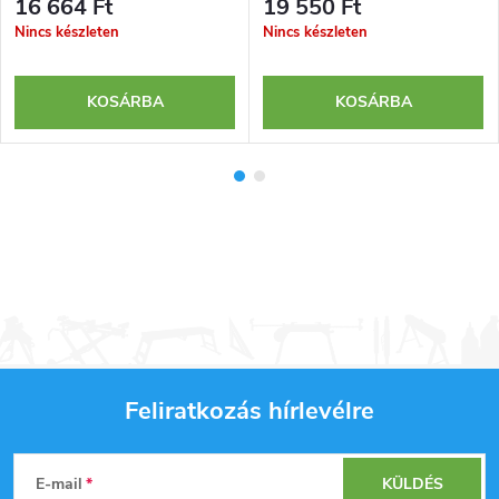
16 664 Ft
19 550 Ft
Nincs készleten
Nincs készleten
KOSÁRBA
KOSÁRBA
Feliratkozás hírlevélre
L
E-mail
KÜLDÉS