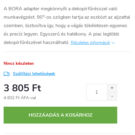
A BORA adapter megkönnyíti a dekopírfűrésszel való
munkavégzést. 90°-os szögben tartja az eszközt az aljzattal
szemben, biztosítva így, hogy a vágás tökéletesen egyenes
és precíz legyen. Egyszerű és hatékony. A piac legtöbb
dekopírfűrészével használható.
Részletes információ
Nincs készleten
Szállítási lehetőségek
3 805 Ft
4 832 Ft ÁFA-val
Egységár:
HOZZÁADÁS A KOSÁRHOZ