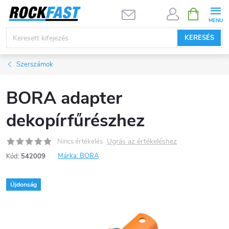
Ugrás
KOSÁR
a
fő
KERESÉS
tartalomhoz
Szerszámok
BORA adapter
dekopírfűrészhez
Ugrás az értékeléshez
Nincs értékelés
Márka:
BORA
Kód:
542009
Újdonság